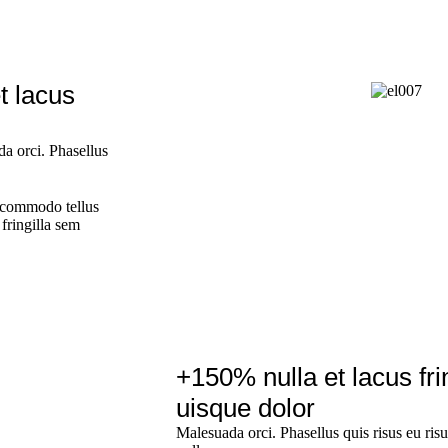
t lacus
a orci. Phasellus
d commodo tellus
 fringilla sem
+150% nulla et lacus fri
uisque dolor
Malesuada orci. Phasellus quis risus eu ris