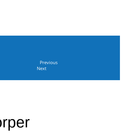
Previous
Next
orper