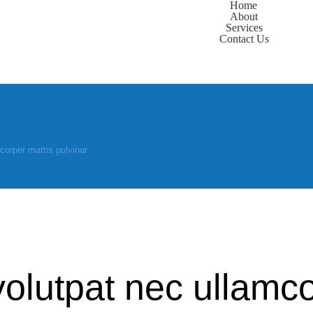
Home
About
Services
Contact Us
corper mattis pulvinar
volutpat nec ullamc