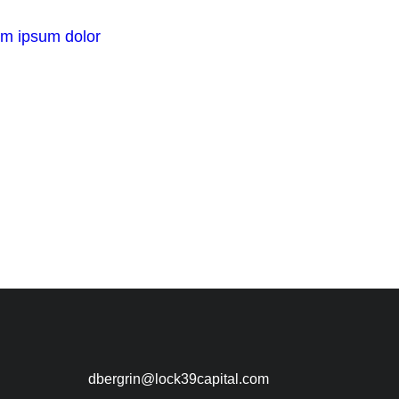
em ipsum dolor
dbergrin@lock39capital.com