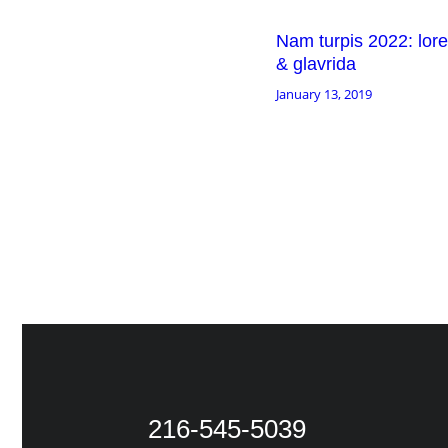
Nam turpis 2022: lor
& glavrida
January 13, 2019
216-545-5039